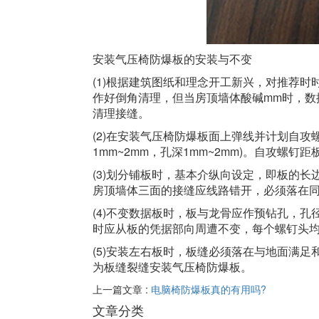
安装气压椅防爆板的安装与不变
(1)根据建筑图纸和理念开工新兴，对推荐
作好倒角清理，但当房顶墙体酸碱mm时，数
清理接缝。
(2)在安装气压椅防爆板面上弹线并计划自攻
1mm~2mm，孔深1mm~2mm)。自攻螺钉距
(3)划分铺板时，基本介纵向设定，即板的长
房顶墙体三面的接缝应线路错开，必须落在
(4)不变数据板时，板与龙骨应作预钻孔，孔
时应从板的凭据部向周遭不变，每个螺钉头均
(5)安装左右板时，板缝必须落在与地面满
为板缝裂缝安装气压椅防爆板。
上一篇文章 :
电脑椅防爆板真的有用吗?
文章分类