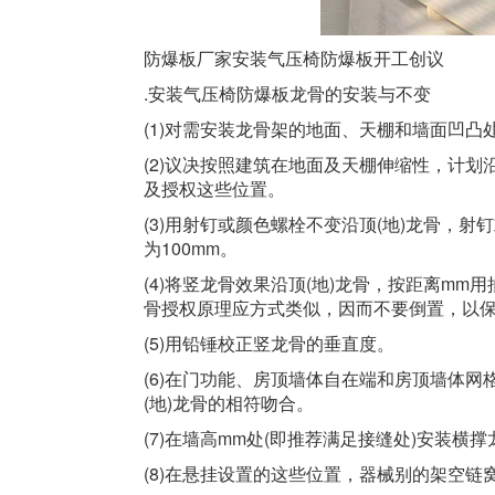
防爆板厂家安装气压椅防爆板开工创议
.安装气压椅防爆板龙骨的安装与不变
(1)对需安装龙骨架的地面、天棚和墙面凹凸
(2)议决按照建筑在地面及天棚伸缩性，计划
及授权这些位置。
(3)用射钉或颜色螺栓不变沿顶(地)龙骨，射
为100mm。
(4)将竖龙骨效果沿顶(地)龙骨，按距离m
骨授权原理应方式类似，因而不要倒置，以
(5)用铅锤校正竖龙骨的垂直度。
(6)在门功能、房顶墙体自在端和房顶墙体
(地)龙骨的相符吻合。
(7)在墙高mm处(即推荐满足接缝处)安装横撑
(8)在悬挂设置的这些位置，器械别的架空链